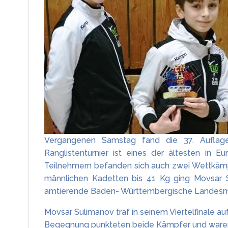
Vergangenen Samstag fand die 37. Auflage 
Ranglistenturnier ist eines der ältesten in
Teilnehmern befanden sich auch zwei Wettkäm
männlichen Kadetten bis 41 Kg ging Movsar 
amtierende Baden- Württembergische Landesmei
Movsar Sulimanov traf in seinem Viertelfinale 
Begegnung punkteten beide Kämpfer und waren s