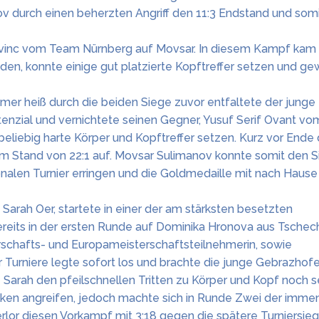
v durch einen beherzten Angriff den 11:3 Endstand und som
evinc vom Team Nürnberg auf Movsar. In diesem Kampf kam
den, konnte einige gut platzierte Kopftreffer setzen und g
mmer heiß durch die beiden Siege zuvor entfaltete der junge
nzial und vernichtete seinen Gegner, Yusuf Serif Ovant vo
eliebig harte Körper und Kopftreffer setzen. Kurz vor Ende 
 Stand von 22:1 auf. Movsar Sulimanov konnte somit den S
onalen Turnier erringen und die Goldmedaille mit nach Hause
Sarah Oer, startete in einer der am stärksten besetzten
ereits in der ersten Runde auf Dominika Hronova aus Tschech
schafts- und Europameisterschaftsteilnehmerin, sowie
 Turniere legte sofort los und brachte die junge Gebrazhofer
 Sarah den pfeilschnellen Tritten zu Körper und Kopf noch s
niken angreifen, jedoch machte sich in Runde Zwei der imme
rlor diesen Vorkampf mit 3:18 gegen die spätere Turniersiege