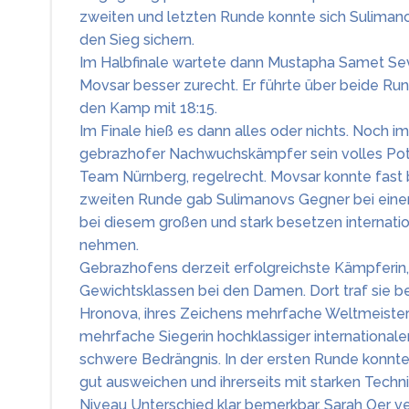
zweiten und letzten Runde konnte sich Sulimano
den Sieg sichern.
Im Halbfinale wartete dann Mustapha Samet S
Movsar besser zurecht. Er führte über beide Run
den Kamp mit 18:15.
Im Finale hieß es dann alles oder nichts. Noch i
gebrazhofer Nachwuchskämpfer sein volles Pote
Team Nürnberg, regelrecht. Movsar konnte fast b
zweiten Runde gab Sulimanovs Gegner bei einem
bei diesem großen und stark besetzen internati
nehmen.
Gebrazhofens derzeit erfolgreichste Kämpferin, 
Gewichtsklassen bei den Damen. Dort traf sie b
Hronova, ihres Zeichens mehrfache Weltmeister
mehrfache Siegerin hochklassiger internationaler
schwere Bedrängnis. In der ersten Runde konnte
gut ausweichen und ihrerseits mit starken Tech
Niveau Unterschied klar bemerkbar. Sarah Oer ve