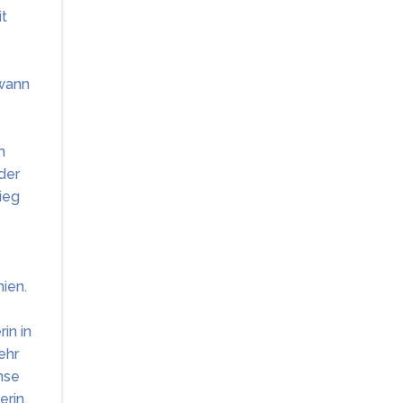
it
ewann
m
der
ieg
ien.
in in
ehr
nse
rin.