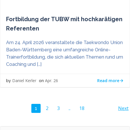
Fortbildung der TUBW mit hochkarätigen
Referenten
Am 24. April 2026 veranstaltete die Taekwondo Union
Baden-Württemberg eine umfangreiche Online-
Trainerfortbildung, die sich aktuellen Themen rund um
Coaching und […]
Read more
Daniel Kerler
Apr. 26
by
on
POSTS
P
Page
Page
Page
2
3
18
Next
Page
1
…
NAVIGATION
N