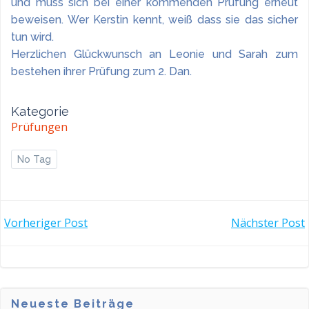
und muss sich bei einer kommenden Prüfung erneut
beweisen. Wer Kerstin kennt, weiß dass sie das sicher
tun wird.
Herzlichen Glückwunsch an Leonie und Sarah zum
bestehen ihrer Prüfung zum 2. Dan.
Kategorie
Prüfungen
No Tag
POST
POST
Vorheriger Post
Nächster Post
NAVIGATION
NAVIGATI
Neueste Beiträge