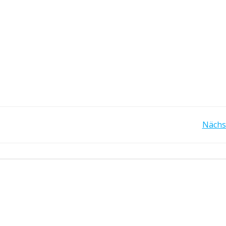
POST
Nächs
NAVIGATION