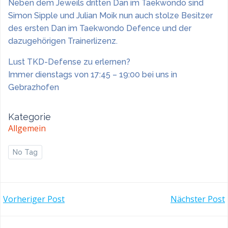
Neben dem Jeweils dritten Dan im Taekwondo sind
Simon Sipple und Julian Moik nun auch stolze Besitzer
des ersten Dan im Taekwondo Defence und der
dazugehörigen Trainerlizenz.
Lust TKD-Defense zu erlernen?
Immer dienstags von 17:45 – 19:00 bei uns in
Gebrazhofen
Kategorie
Allgemein
No Tag
POST
POST
Vorheriger Post
Nächster Post