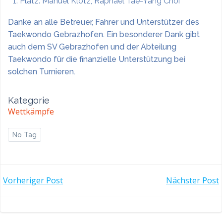
Platz: Manuel Klotz, Raphael Tae-Yang Choi
Danke an alle Betreuer, Fahrer und Unterstützer des
Taekwondo Gebrazhofen. Ein besonderer Dank gibt
auch dem SV Gebrazhofen und der Abteilung
Taekwondo für die finanzielle Unterstützung bei
solchen Turnieren.
Kategorie
Wettkämpfe
No Tag
POST
POST
Vorheriger Post
Nächster Post
NAVIGATION
NAVIGATI