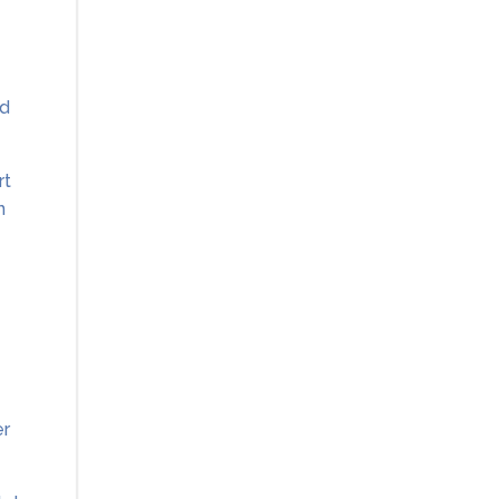
nd
rt
n
er