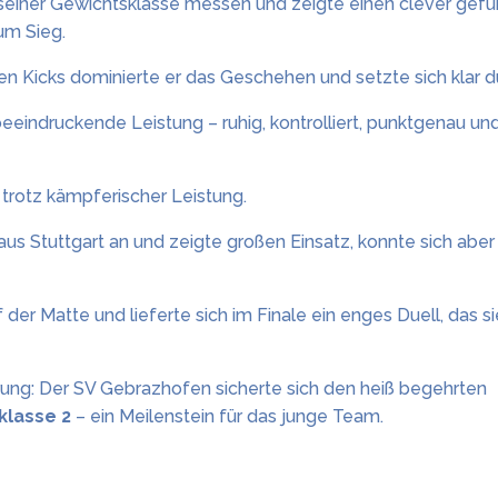
 seiner Gewichtsklasse messen und zeigte einen clever gefü
um Sieg.
ken Kicks dominierte er das Geschehen und setzte sich klar d
beeindruckende Leistung – ruhig, kontrolliert, punktgenau u
r trotz kämpferischer Leistung.
us Stuttgart an und zeigte großen Einsatz, konnte sich aber 
der Matte und lieferte sich im Finale ein enges Duell, das si
ng: Der SV Gebrazhofen sicherte sich den heiß begehrten
klasse 2
– ein Meilenstein für das junge Team.