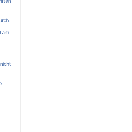
hrten
urch.
nd am
nicht
e