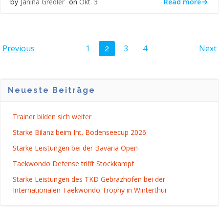
Read more
Janina Gredler
Okt. 3
by
on
POSTS
POSTS
P
Page
Page
Page
Previous
1
3
4
Next
Page
2
NAVIGATION
NAVIGATION
N
Neueste Beiträge
Trainer bilden sich weiter
Starke Bilanz beim Int. Bodenseecup 2026
Starke Leistungen bei der Bavaria Open
Taekwondo Defense trifft Stockkampf
Starke Leistungen des TKD Gebrazhofen bei der
Internationalen Taekwondo Trophy in Winterthur