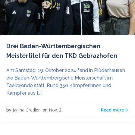
Drei Baden-Württembergischen
Meistertitel für den TKD Gebrazhofen
Am Samstag, 19. Oktober 2024 fand in Plüderhausen
die Baden-Württembergische Meisterschaft im
Taekwondo statt. Rund 350 Kämpferinnen und
Kämpfer aus […]
Read more
Janina Gredler
Nov. 2
by
on