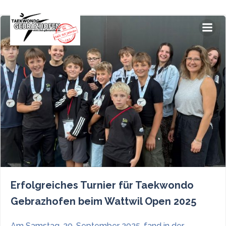
Zum
Inhalt
springen
Erfolgreiches Turnier für Taekwondo
Gebrazhofen beim Wattwil Open 2025
Am Samstag, 20. September 2025, fand in der