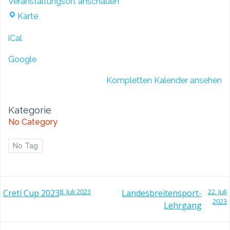
Veranstaltungsort anschauen
Sporthalle
Karte
Gebrazhofen
iCal
Google
Kompletten Kalender ansehen
Kategorie
No Category
No Tag
POST
POST
8. Juli 2023
22. Juli
Creti Cup 2023
Landesbreitensport-
2023
Lehrgang
NAVIGATION
NAVIGATI