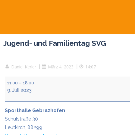
Jugend- und Familientag SVG
Daniel Kerler
|
März 4, 2023
|
14:07
Jugend-
–
11:00
18:00
und
9. Juli 2023
Familientag
SVG
Sporthalle Gebrazhofen
Schulstraße 30
Leutkirch
,
88299