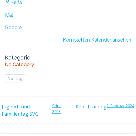
TKD
Karte
Bruchsal
iCal
Google
Kompletten Kalender ansehen
Kategorie
No Category
No Tag
POST
POST
9. Juli
2. Februar 2024
Jugend- und
Kein Training
2023
Familientag SVG
NAVIGATION
NAVIGATI